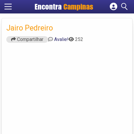
Encontra
Campinas
Cadastrar empresa
Fazer login
Jairo Pedreiro
Criar conta
Compartilhar
Avalie!
252