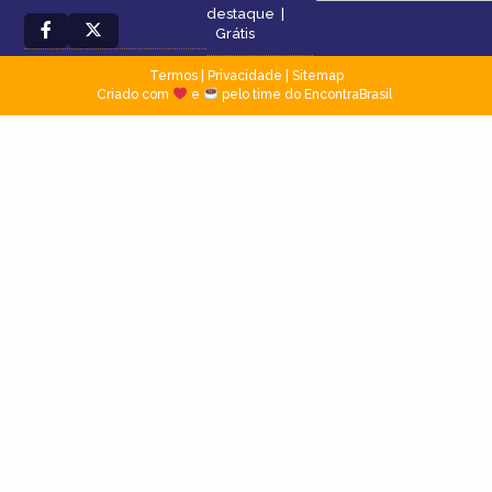
destaque
|
Grátis
Termos
|
Privacidade
|
Sitemap
Criado com
e
pelo time do EncontraBrasil