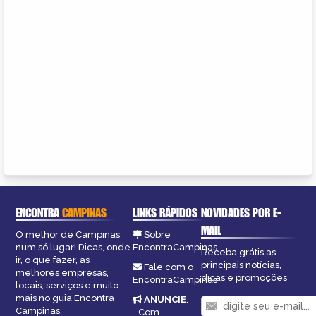
ENCONTRA
CAMPINAS
LINKS RÁPIDOS
NOVIDADES POR E-
MAIL
O melhor de Campinas
Sobre
num só lugar! Dicas, onde
EncontraCampinas
Receba grátis as
ir, o que fazer, as
principais notícias,
Fale com o
melhores empresas,
dicas e promoções
EncontraCampinas
locais, serviços e muito
mais no guia Encontra
ANUNCIE
:
Campinas.
Com