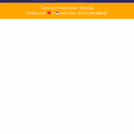
Termos
|
Privacidade
|
Sitemap
Criado com
e
pelo time do EncontraBrasil