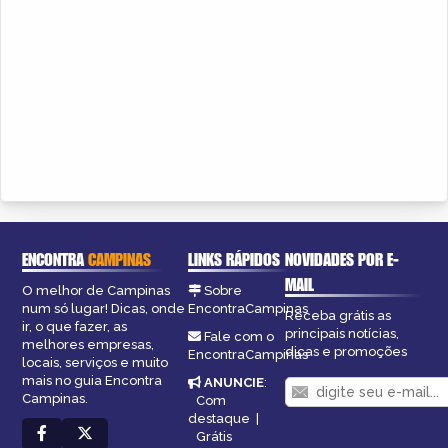
ENCONTRA
CAMPINAS
LINKS RÁPIDOS
NOVIDADES POR E-
MAIL
O melhor de Campinas
Sobre
num só lugar! Dicas, onde
EncontraCampinas
Receba grátis as
ir, o que fazer, as
principais notícias,
Fale com o
melhores empresas,
dicas e promoções
EncontraCampinas
locais, serviços e muito
mais no guia Encontra
ANUNCIE
:
Campinas.
Com
destaque
|
Grátis