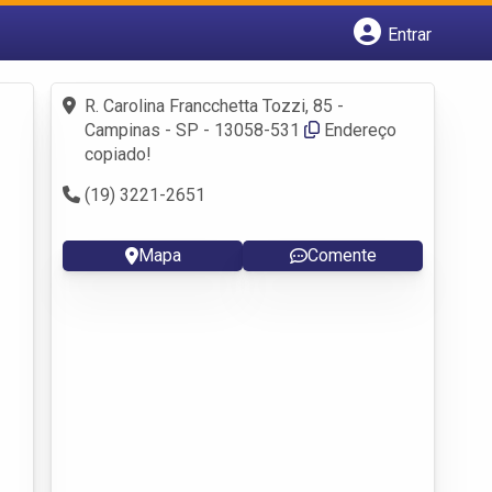
Entrar
Cadastrar empresa
Fazer login
R. Carolina Francchetta Tozzi, 85 -
Criar conta
Campinas - SP - 13058-531
Endereço
copiado!
(19) 3221-2651
Mapa
Comente