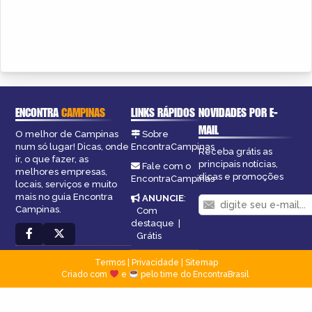
ENCONTRA
CAMPINAS
LINKS RÁPIDOS
NOVIDADES POR E-
MAIL
O melhor de Campinas
Sobre
num só lugar! Dicas, onde
EncontraCampinas
Receba grátis as
ir, o que fazer, as
principais notícias,
Fale com o
melhores empresas,
dicas e promoções
EncontraCampinas
locais, serviços e muito
mais no guia Encontra
ANUNCIE
:
Campinas.
Com
destaque
|
Grátis
Termos
|
Privacidade
|
Sitemap
Criado com
e
pelo time do EncontraBrasil