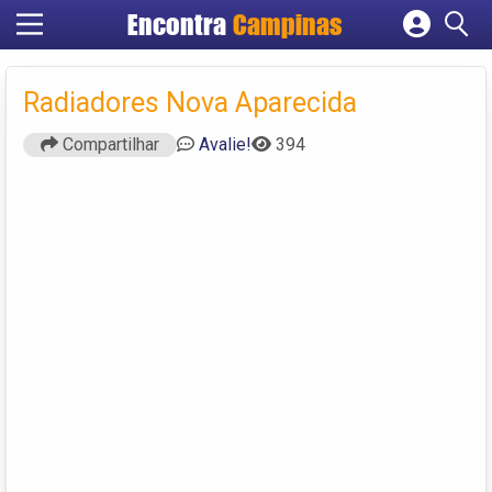
Encontra
Campinas
Cadastrar empresa
Fazer login
Radiadores Nova Aparecida
Criar conta
Compartilhar
Avalie!
394