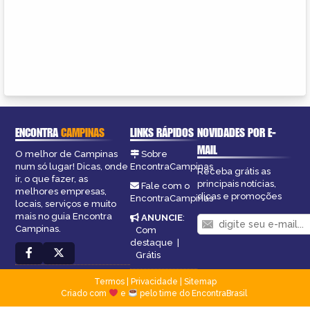
ENCONTRA
CAMPINAS
LINKS RÁPIDOS
NOVIDADES POR E-
MAIL
O melhor de Campinas
Sobre
num só lugar! Dicas, onde
EncontraCampinas
Receba grátis as
ir, o que fazer, as
principais notícias,
Fale com o
melhores empresas,
dicas e promoções
EncontraCampinas
locais, serviços e muito
mais no guia Encontra
ANUNCIE
:
Campinas.
Com
destaque
|
Grátis
Termos
|
Privacidade
|
Sitemap
Criado com
e
pelo time do EncontraBrasil