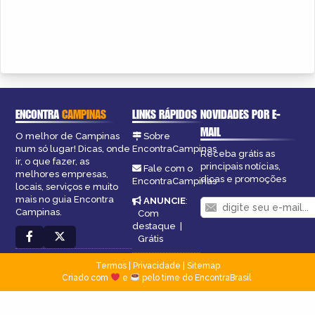
ENCONTRA
CAMPINAS
LINKS RÁPIDOS
NOVIDADES POR E-
MAIL
O melhor de Campinas
Sobre
num só lugar! Dicas, onde
EncontraCampinas
Receba grátis as
ir, o que fazer, as
principais notícias,
Fale com o
melhores empresas,
dicas e promoções
EncontraCampinas
locais, serviços e muito
mais no guia Encontra
ANUNCIE
:
Campinas.
Com
destaque
|
Grátis
Termos
|
Privacidade
|
Sitemap
Criado com
e
pelo time do EncontraBrasil