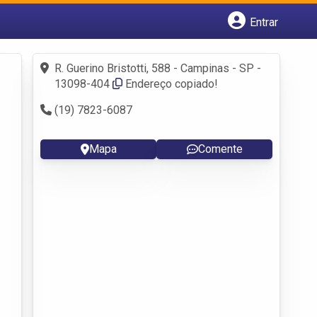
Entrar
Cadastrar empresa
Fazer login
R. Guerino Bristotti, 588 - Campinas - SP -
Criar conta
13098-404
Endereço copiado!
(19) 7823-6087
Mapa
Comente