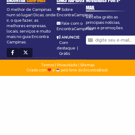
ENCONTRA
CAMPINAS
LINKS RÁPIDOS
NOVIDADES POR E-
MAIL
O melhor de Campinas
Sobre
num só lugar! Dicas, onde
EncontraCampinas
Receba grátis as
ir, o que fazer, as
principais notícias,
Fale com o
melhores empresas,
dicas e promoções
EncontraCampinas
locais, serviços e muito
mais no guia Encontra
ANUNCIE
:
Campinas.
Com
destaque
|
Grátis
Termos
|
Privacidade
|
Sitemap
Criado com
e
pelo time do EncontraBrasil