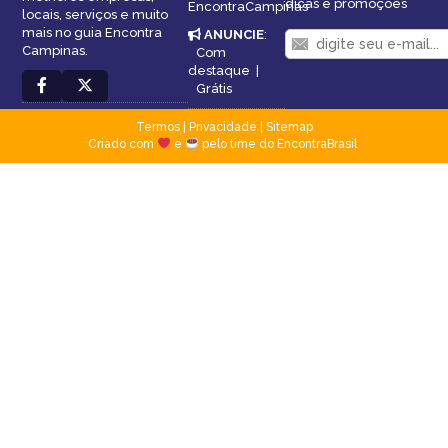
dicas e promoções
EncontraCampinas
locais, serviços e muito
mais no guia Encontra
ANUNCIE
:
Campinas.
Com
destaque
|
Grátis
Termos
|
Privacidade
|
Sitemap
Criado com
e
pelo time do EncontraBrasil