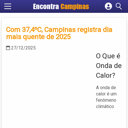
Encontra
Campinas
Cadastrar empresa
Fazer login
Com 37,4ºC, Campinas registra dia
Criar conta
mais quente de 2025
27/12/2025
O Que é
Onda de
Calor?
A onda de
calor é um
fenômeno
climático