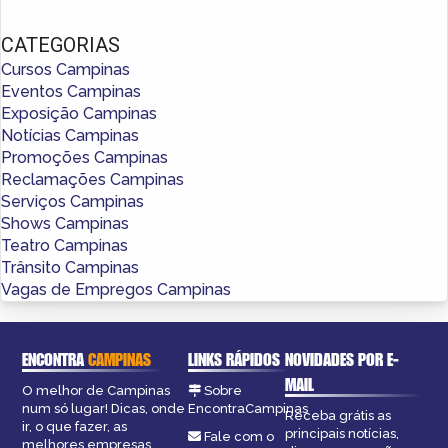
CATEGORIAS
Cursos Campinas
Eventos Campinas
Exposição Campinas
Notícias Campinas
Promoções Campinas
Reclamações Campinas
Serviços Campinas
Shows Campinas
Teatro Campinas
Trânsito Campinas
Vagas de Empregos Campinas
ENCONTRA
CAMPINAS
LINKS RÁPIDOS
NOVIDADES POR E-
MAIL
O melhor de Campinas
Sobre
num só lugar! Dicas, onde
EncontraCampinas
Receba grátis as
ir, o que fazer, as
principais notícias,
Fale com o
melhores empresas,