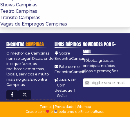
Shows Campinas
Teatro Campinas
Trânsito Campinas
Vagas de Empregos Campinas
ENCONTRA
CAMPINAS
LINKS RÁPIDOS
NOVIDADES POR E-
MAIL
O melhor de Campinas
Sobre
num só lugar! Dicas, onde
EncontraCampinas
Receba grátis as
ir, o que fazer, as
principais notícias,
Fale com o
melhores empresas,
dicas e promoções
EncontraCampinas
locais, serviços e muito
mais no guia Encontra
ANUNCIE
:
Campinas.
Com
destaque
|
Grátis
Termos
|
Privacidade
|
Sitemap
Criado com
e
pelo time do EncontraBrasil