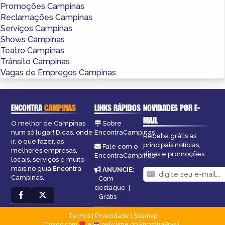
Promoções Campinas
Reclamações Campinas
Serviços Campinas
Shows Campinas
Teatro Campinas
Trânsito Campinas
Vagas de Empregos Campinas
ENCONTRA
CAMPINAS
LINKS RÁPIDOS
NOVIDADES POR E-
MAIL
O melhor de Campinas
Sobre
num só lugar! Dicas, onde
EncontraCampinas
Receba grátis as
ir, o que fazer, as
principais notícias,
Fale com o
melhores empresas,
dicas e promoções
EncontraCampinas
locais, serviços e muito
mais no guia Encontra
ANUNCIE
:
Campinas.
Com
destaque
|
Grátis
Termos
|
Privacidade
|
Sitemap
Criado com
e
pelo time do EncontraBrasil