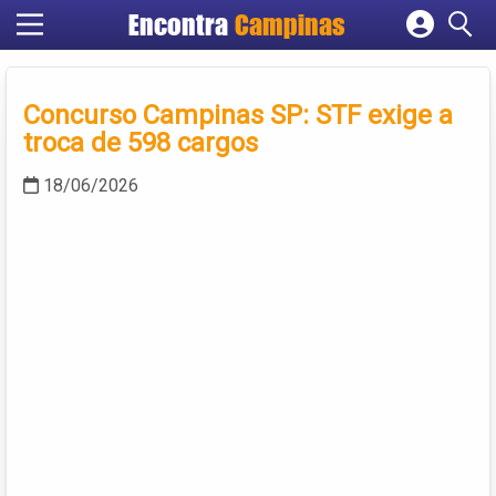
Encontra
Campinas
Cadastrar empresa
Fazer login
Concurso Campinas SP: STF exige a
Criar conta
troca de 598 cargos
18/06/2026