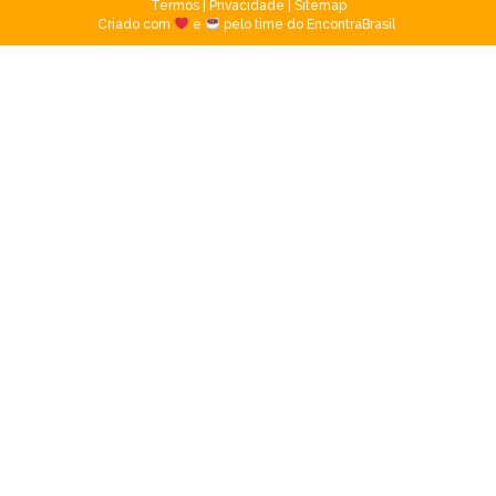
Termos
|
Privacidade
|
Sitemap
Criado com
e
pelo time do EncontraBrasil