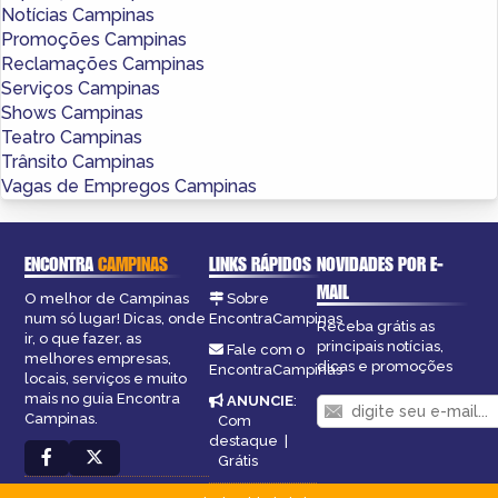
Notícias Campinas
Promoções Campinas
Reclamações Campinas
Serviços Campinas
Shows Campinas
Teatro Campinas
Trânsito Campinas
Vagas de Empregos Campinas
ENCONTRA
CAMPINAS
LINKS RÁPIDOS
NOVIDADES POR E-
MAIL
O melhor de Campinas
Sobre
num só lugar! Dicas, onde
EncontraCampinas
Receba grátis as
ir, o que fazer, as
principais notícias,
Fale com o
melhores empresas,
dicas e promoções
EncontraCampinas
locais, serviços e muito
mais no guia Encontra
ANUNCIE
:
Campinas.
Com
destaque
|
Grátis