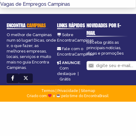
Vagas de Empregos Campinas
ENCONTRA
CAMPINAS
LINKS RÁPIDOS
NOVIDADES POR E-
MAIL
O melhor de Campinas
Sobre
num só lugar! Dicas, onde
EncontraCampinas
Receba grátis as
ir, o que fazer, as
principais notícias,
Fale com o
melhores empresas,
dicas e promoções
EncontraCampinas
locais, serviços e muito
mais no guia Encontra
ANUNCIE
:
Campinas.
Com
destaque
|
Grátis
Termos
|
Privacidade
|
Sitemap
Criado com
e
pelo time do EncontraBrasil