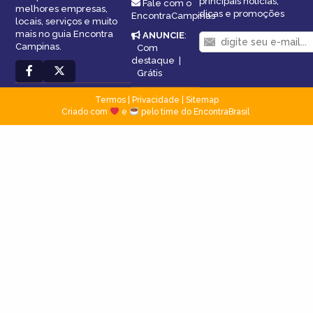
principais notícias,
Fale com o
melhores empresas,
dicas e promoções
EncontraCampinas
locais, serviços e muito
mais no guia Encontra
ANUNCIE
:
Campinas.
Com
destaque
|
Grátis
Termos
|
Privacidade
|
Sitemap
Criado com
e
pelo time do EncontraBrasil