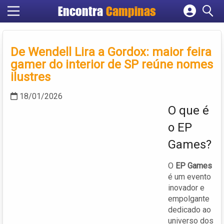
Encontra
Campinas
Cadastrar empresa
Fazer login
De Wendell Lira a Gordox: maior feira
Criar conta
gamer do interior de SP reúne nomes
ilustres
18/01/2026
O que é
o EP
Games?
O
EP Games
é um evento
inovador e
empolgante
dedicado ao
universo dos