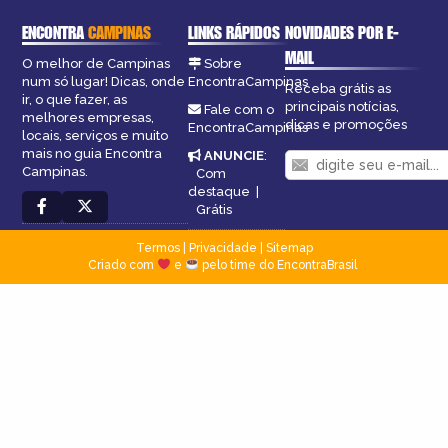
ENCONTRA
CAMPINAS
LINKS RÁPIDOS
NOVIDADES POR E-
MAIL
O melhor de Campinas
Sobre
num só lugar! Dicas, onde
EncontraCampinas
Receba grátis as
ir, o que fazer, as
principais notícias,
Fale com o
melhores empresas,
dicas e promoções
EncontraCampinas
locais, serviços e muito
mais no guia Encontra
ANUNCIE
:
Campinas.
Com
destaque
|
Grátis
Termos
|
Privacidade
|
Sitemap
Criado com
e
pelo time do EncontraBrasil