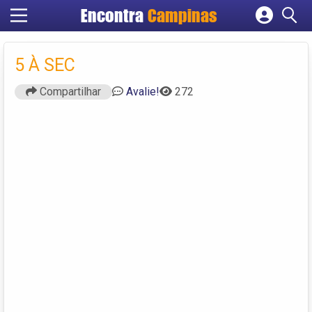
Encontra
Campinas
Cadastrar empresa
Fazer login
5 À SEC
Criar conta
Compartilhar
Avalie!
272