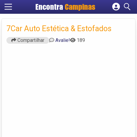
Encontra
Campinas
Cadastrar empresa
Fazer login
7Car Auto Estética & Estofados
Criar conta
Compartilhar
Avalie!
189