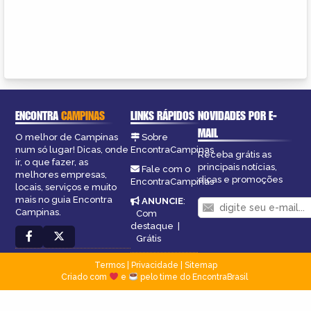
ENCONTRA
CAMPINAS
LINKS RÁPIDOS
NOVIDADES POR E-
MAIL
O melhor de Campinas
Sobre
num só lugar! Dicas, onde
EncontraCampinas
Receba grátis as
ir, o que fazer, as
principais notícias,
Fale com o
melhores empresas,
dicas e promoções
EncontraCampinas
locais, serviços e muito
mais no guia Encontra
ANUNCIE
:
Campinas.
Com
destaque
|
Grátis
Termos
|
Privacidade
|
Sitemap
Criado com
e
pelo time do EncontraBrasil