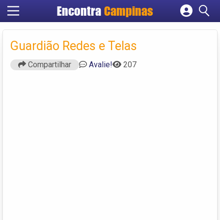
Encontra
Campinas
Cadastrar empresa
Fazer login
Guardião Redes e Telas
Criar conta
Compartilhar
Avalie!
207