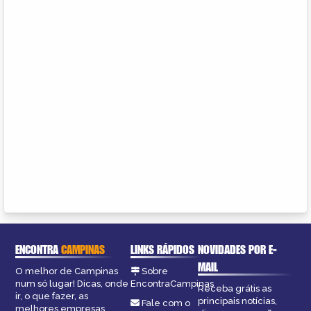
ENCONTRA
CAMPINAS
LINKS RÁPIDOS
NOVIDADES POR E-
MAIL
O melhor de Campinas
Sobre
num só lugar! Dicas, onde
EncontraCampinas
Receba grátis as
ir, o que fazer, as
principais notícias,
Fale com o
melhores empresas,