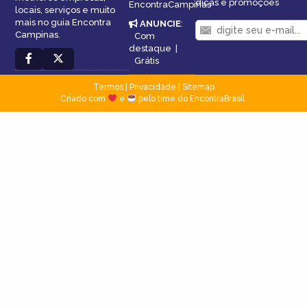
dicas e promoções
EncontraCampinas
locais, serviços e muito
mais no guia Encontra
ANUNCIE
:
Campinas.
Com
destaque
|
Grátis
Termos
|
Privacidade
|
Sitemap
Criado com
e
pelo time do EncontraBrasil