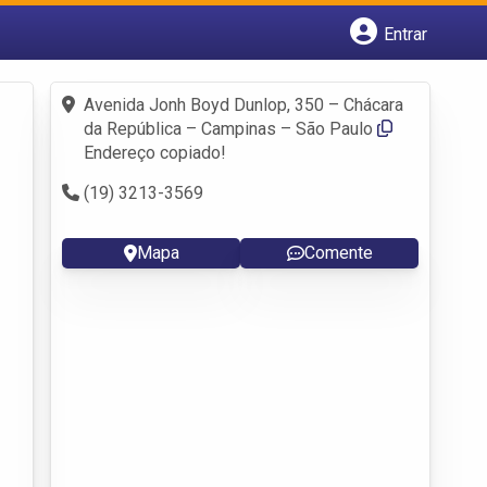
Entrar
Cadastrar empresa
Fazer login
Avenida Jonh Boyd Dunlop, 350 – Chácara
Criar conta
da República – Campinas – São Paulo
Endereço copiado!
(19) 3213-3569
Mapa
Comente