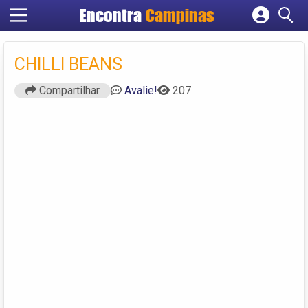
Encontra
Campinas
Cadastrar empresa
Fazer login
CHILLI BEANS
Criar conta
Compartilhar
Avalie!
207