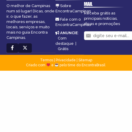
MAIL
O melhor de Campinas
Sobre
num só lugar! Dicas, onde
EncontraCampinas
Receba grátis as
ir, o que fazer, as
principais notícias,
Fale com o
melhores empresas,
dicas e promoções
EncontraCampinas
locais, serviços e muito
mais no guia Encontra
ANUNCIE
:
Campinas.
Com
destaque
|
Grátis
Termos
|
Privacidade
|
Sitemap
Criado com
e
pelo time do EncontraBrasil