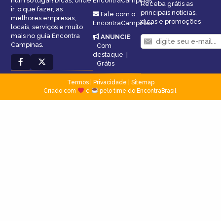
num só lugar! Dicas, onde
EncontraCampinas
Receba grátis as
ir, o que fazer, as
principais notícias,
Fale com o
melhores empresas,
dicas e promoções
EncontraCampinas
locais, serviços e muito
mais no guia Encontra
ANUNCIE
:
Campinas.
Com
destaque
|
Grátis
Termos
|
Privacidade
|
Sitemap
Criado com
e
pelo time do EncontraBrasil