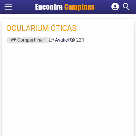
Encontra
Campinas
Cadastrar empresa
Fazer login
OCULARIUM ÓTICAS
Criar conta
Compartilhar
Avalie!
221