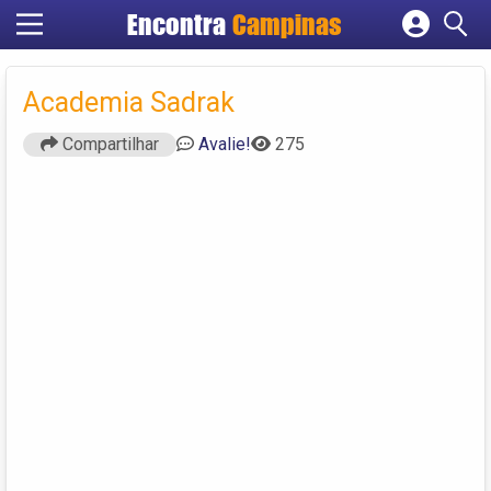
Encontra
Campinas
Cadastrar empresa
Fazer login
Academia Sadrak
Criar conta
Compartilhar
Avalie!
275