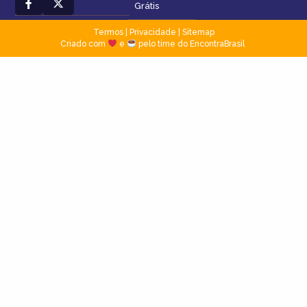
Grátis
Termos
|
Privacidade
|
Sitemap
Criado com
e
pelo time do EncontraBrasil