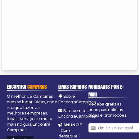
ENCONTRA
CAMPINAS
LINKS RÁPIDOS
NOVIDADES POR E-
MAIL
O melhor de Campinas
Sobre
num só lugar! Dicas, onde
EncontraCampinas
Receba grátis as
ir, o que fazer, as
principais notícias,
Fale com o
melhores empresas,
dicas e promoções
EncontraCampinas
locais, serviços e muito
mais no guia Encontra
ANUNCIE
:
Campinas.
Com
destaque
|