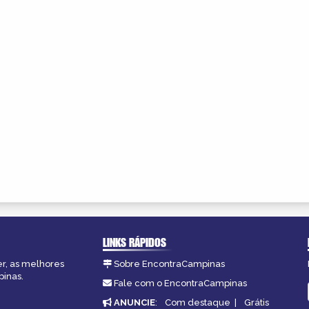
LINKS RÁPIDOS
er, as melhores
Sobre EncontraCampinas
pinas.
Fale com o EncontraCampinas
ANUNCIE
:
Com destaque
|
Grátis