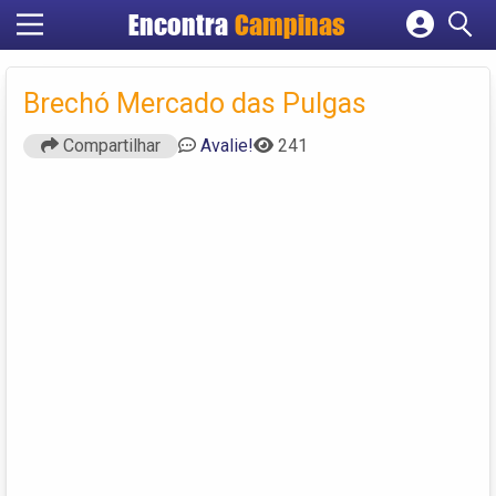
Encontra
Campinas
Cadastrar empresa
Fazer login
Brechó Mercado das Pulgas
Criar conta
Compartilhar
Avalie!
241