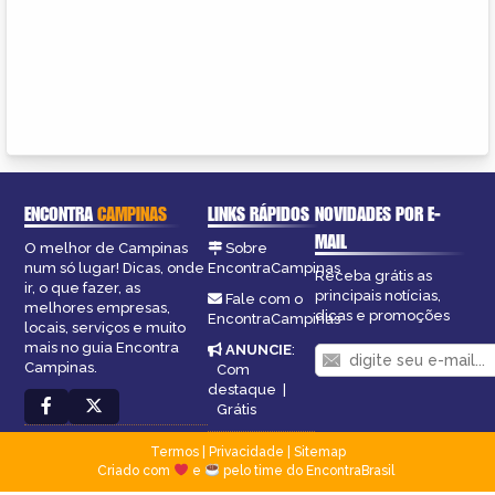
ENCONTRA
CAMPINAS
LINKS RÁPIDOS
NOVIDADES POR E-
MAIL
O melhor de Campinas
Sobre
num só lugar! Dicas, onde
EncontraCampinas
Receba grátis as
ir, o que fazer, as
principais notícias,
Fale com o
melhores empresas,
dicas e promoções
EncontraCampinas
locais, serviços e muito
mais no guia Encontra
ANUNCIE
:
Campinas.
Com
destaque
|
Grátis
Termos
|
Privacidade
|
Sitemap
Criado com
e
pelo time do EncontraBrasil