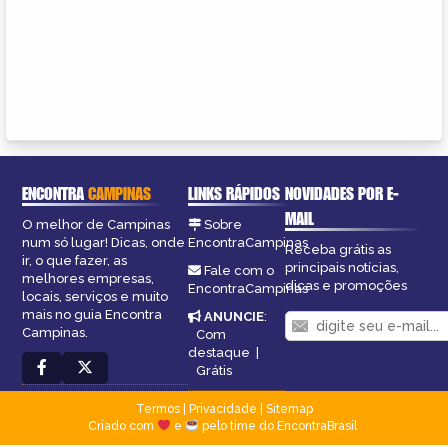
ENCONTRA
CAMPINAS
LINKS RÁPIDOS
NOVIDADES POR E-
MAIL
O melhor de Campinas
Sobre
num só lugar! Dicas, onde
EncontraCampinas
Receba grátis as
ir, o que fazer, as
principais notícias,
Fale com o
melhores empresas,
dicas e promoções
EncontraCampinas
locais, serviços e muito
mais no guia Encontra
ANUNCIE
:
Campinas.
Com
destaque
|
Grátis
Termos
|
Privacidade
|
Sitemap
Criado com
e
pelo time do EncontraBrasil