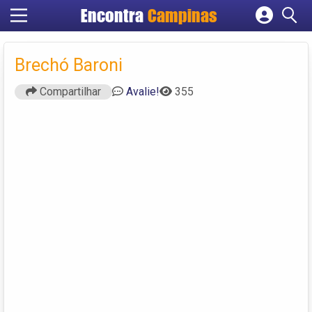
Encontra
Campinas
Cadastrar empresa
Fazer login
Brechó Baroni
Criar conta
Compartilhar
Avalie!
355