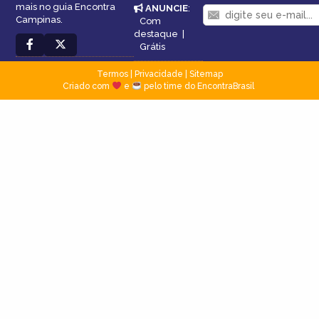
mais no guia Encontra
ANUNCIE
:
Campinas.
Com
destaque
|
Grátis
Termos
|
Privacidade
|
Sitemap
Criado com
e
pelo time do EncontraBrasil