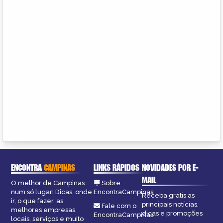
ENCONTRA
CAMPINAS
LINKS RÁPIDOS
NOVIDADES POR E-
MAIL
O melhor de Campinas
Sobre
num só lugar! Dicas, onde
EncontraCampinas
Receba grátis as
ir, o que fazer, as
principais notícias,
Fale com o
melhores empresas,
dicas e promoções
EncontraCampinas
locais, serviços e muito