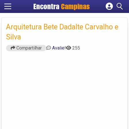
Encontra
Campinas
Cadastrar empresa
Fazer login
Arquitetura Bete Dadalte Carvalho e
Criar conta
Silva
Compartilhar
Avalie!
255