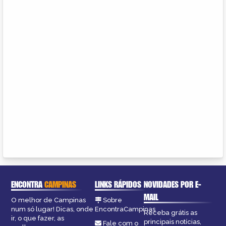
ENCONTRA
CAMPINAS
LINKS RÁPIDOS
NOVIDADES POR E-
MAIL
O melhor de Campinas
Sobre
num só lugar! Dicas, onde
EncontraCampinas
Receba grátis as
ir, o que fazer, as
principais notícias,
Fale com o