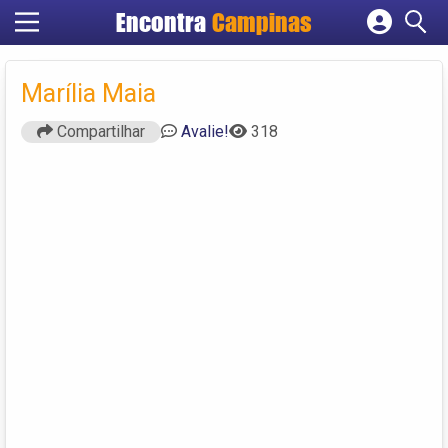
Encontra
Campinas
Cadastrar empresa
Fazer login
Marília Maia
Criar conta
Compartilhar
Avalie!
318