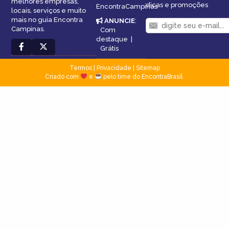
melhores empresas,
dicas e promoções
EncontraCampinas
locais, serviços e muito
mais no guia Encontra
ANUNCIE
:
Campinas.
Com
destaque
|
Grátis
Termos
|
Privacidade
|
Sitemap
Criado com
e
pelo time do EncontraBrasil