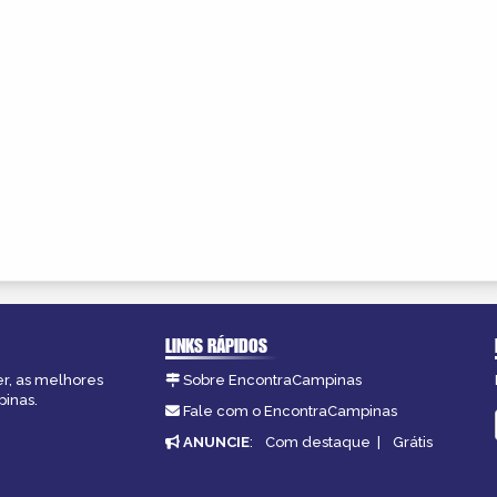
LINKS RÁPIDOS
er, as melhores
Sobre EncontraCampinas
pinas.
Fale com o EncontraCampinas
ANUNCIE
:
Com destaque
|
Grátis