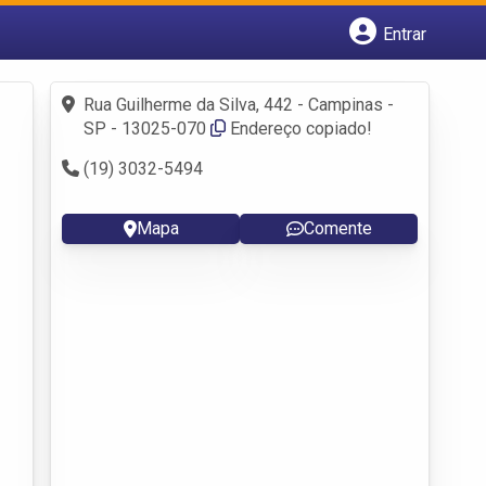
Entrar
Cadastrar empresa
Fazer login
Rua Guilherme da Silva, 442 - Campinas -
Criar conta
SP - 13025-070
Endereço copiado!
(19) 3032-5494
Mapa
Comente