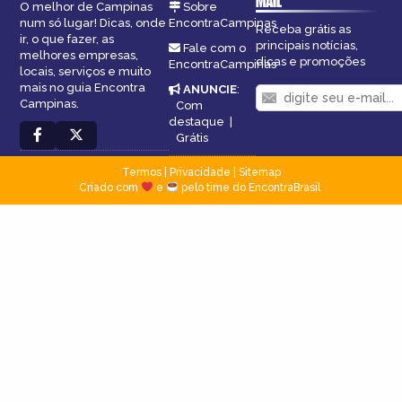
MAIL
O melhor de Campinas
Sobre
num só lugar! Dicas, onde
EncontraCampinas
Receba grátis as
ir, o que fazer, as
principais notícias,
Fale com o
melhores empresas,
dicas e promoções
EncontraCampinas
locais, serviços e muito
mais no guia Encontra
ANUNCIE
:
Campinas.
Com
destaque
|
Grátis
Termos
|
Privacidade
|
Sitemap
Criado com
e
pelo time do EncontraBrasil