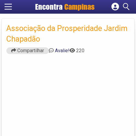
Encontra
Campinas
Cadastrar empresa
Fazer login
Associação da Prosperidade Jardim
Criar conta
Chapadão
Compartilhar
Avalie!
220