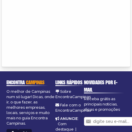
ENCONTRA
CAMPINAS
LINKS RÁPIDOS
NOVIDADES POR E-
MAIL
O melhor de Campinas
Sobre
num só lugar! Dicas, onde
EncontraCampinas
Receba grátis as
ir, o que fazer, as
principais notícias,
Fale com o
melhores empresas,
dicas e promoções
EncontraCampinas
locais, serviços e muito
mais no guia Encontra
ANUNCIE
:
Campinas.
Com
destaque
|