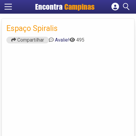
Encontra
Campinas
Cadastrar empresa
Fazer login
Espaço Spiralis
Criar conta
Compartilhar
Avalie!
495