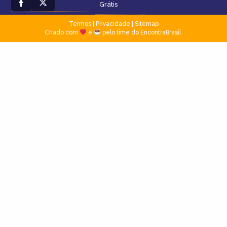
Grátis
Termos
|
Privacidade
|
Sitemap
Criado com
e
pelo time do EncontraBrasil