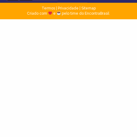
Termos
|
Privacidade
|
Sitemap
Criado com
e
pelo time do EncontraBrasil