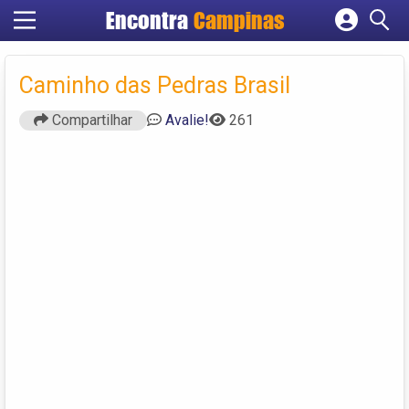
Encontra
Campinas
Cadastrar empresa
Fazer login
Caminho das Pedras Brasil
Criar conta
Compartilhar
Avalie!
261