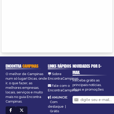
ENCONTRA
CAMPINAS
LINKS RÁPIDOS
NOVIDADES POR E-
MAIL
O melhor de Campinas
Sobre
num só lugar! Dicas, onde
EncontraCampinas
Receba grátis as
ir, o que fazer, as
principais notícias,
Fale com o
melhores empresas,
dicas e promoções
EncontraCampinas
locais, serviços e muito
mais no guia Encontra
ANUNCIE
:
Campinas.
Com
destaque
|
Grátis