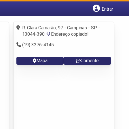
Entrar
Cadastrar empresa
Fazer login
R. Clara Camarão, 97 - Campinas - SP -
Criar conta
13044-390
Endereço copiado!
(19) 3276-4145
Mapa
Comente