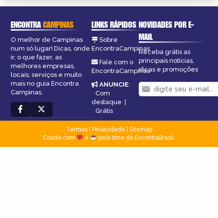
ENCONTRA
CAMPINAS
LINKS RÁPIDOS
NOVIDADES POR E-
MAIL
O melhor de Campinas
Sobre
num só lugar! Dicas, onde
EncontraCampinas
Receba grátis as
ir, o que fazer, as
principais notícias,
Fale com o
melhores empresas,
dicas e promoções
EncontraCampinas
locais, serviços e muito
mais no guia Encontra
ANUNCIE
:
Campinas.
Com
destaque
|
Grátis
Termos
|
Privacidade
|
Sitemap
Criado com
e
pelo time do EncontraBrasil