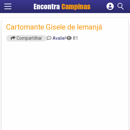
Encontra
Campinas
Cadastrar empresa
Fazer login
Cartomante Gisele de Iemanjá
Criar conta
Compartilhar
Avalie!
81