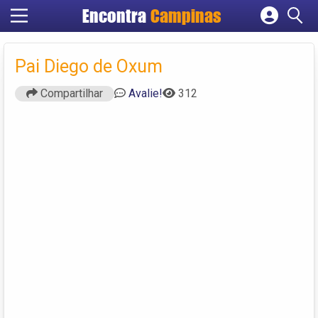
Encontra
Campinas
Cadastrar empresa
Fazer login
Pai Diego de Oxum
Criar conta
Compartilhar
Avalie!
312