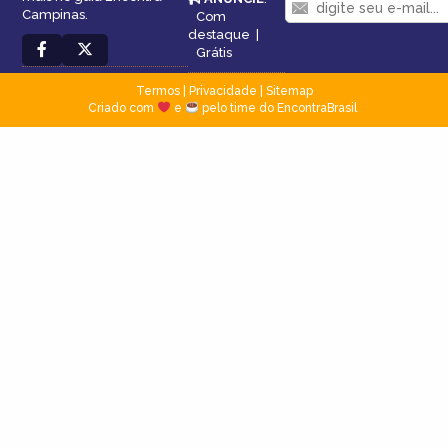
Campinas.
Com
destaque
|
Grátis
Termos
|
Privacidade
|
Sitemap
Criado com
e
pelo time do EncontraBrasil