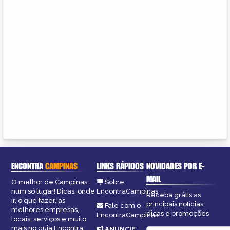
ENCONTRA
CAMPINAS
LINKS RÁPIDOS
NOVIDADES POR E-
MAIL
O melhor de Campinas
Sobre
num só lugar! Dicas, onde
EncontraCampinas
Receba grátis as
ir, o que fazer, as
principais notícias,
Fale com o
melhores empresas,
dicas e promoções
EncontraCampinas
locais, serviços e muito
mais no guia Encontra
ANUNCIE
: