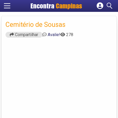
Encontra
Campinas
Cadastrar empresa
Fazer login
Cemitério de Sousas
Criar conta
Compartilhar
Avalie!
278