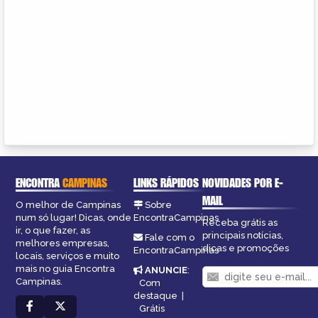
ENCONTRA
CAMPINAS
LINKS RÁPIDOS
NOVIDADES POR E-
MAIL
O melhor de Campinas
Sobre
num só lugar! Dicas, onde
EncontraCampinas
Receba grátis as
ir, o que fazer, as
principais notícias,
Fale com o
melhores empresas,
dicas e promoções
EncontraCampinas
locais, serviços e muito
mais no guia Encontra
ANUNCIE
:
Campinas.
Com
destaque
|
Grátis