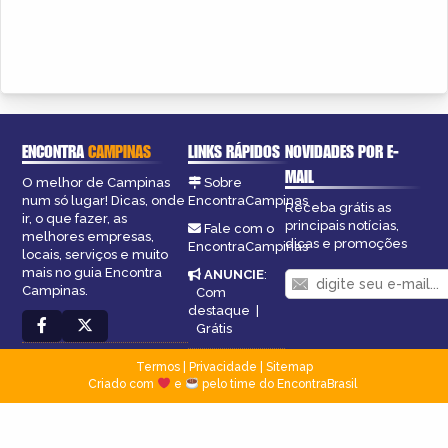
ENCONTRA
CAMPINAS
LINKS RÁPIDOS
NOVIDADES POR E-
MAIL
O melhor de Campinas
Sobre
num só lugar! Dicas, onde
EncontraCampinas
Receba grátis as
ir, o que fazer, as
principais notícias,
Fale com o
melhores empresas,
dicas e promoções
EncontraCampinas
locais, serviços e muito
mais no guia Encontra
ANUNCIE
:
Campinas.
Com
destaque
|
Grátis
Termos
|
Privacidade
|
Sitemap
Criado com
e
pelo time do EncontraBrasil