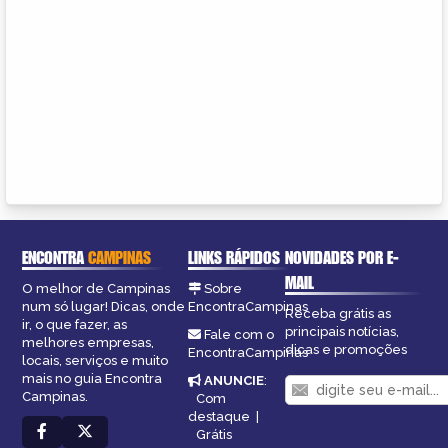
ENCONTRA
CAMPINAS
LINKS RÁPIDOS
NOVIDADES POR E-
MAIL
O melhor de Campinas
Sobre
num só lugar! Dicas, onde
EncontraCampinas
Receba grátis as
ir, o que fazer, as
principais notícias,
Fale com o
melhores empresas,
dicas e promoções
EncontraCampinas
locais, serviços e muito
mais no guia Encontra
ANUNCIE
:
Campinas.
Com
destaque
|
Grátis