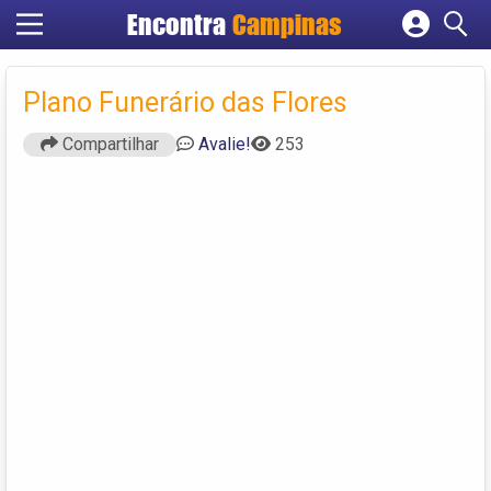
Encontra
Campinas
Cadastrar empresa
Fazer login
Plano Funerário das Flores
Criar conta
Compartilhar
Avalie!
253