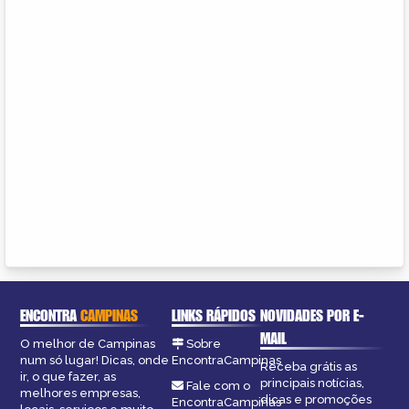
ENCONTRA
CAMPINAS
LINKS RÁPIDOS
NOVIDADES POR E-
MAIL
O melhor de Campinas
Sobre
num só lugar! Dicas, onde
EncontraCampinas
Receba grátis as
ir, o que fazer, as
principais notícias,
Fale com o
melhores empresas,
dicas e promoções
EncontraCampinas