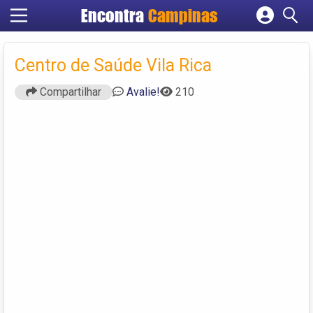
Encontra
Campinas
Cadastrar empresa
Fazer login
Centro de Saúde Vila Rica
Criar conta
Compartilhar
Avalie!
210