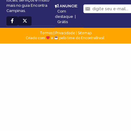
locais, serviços e muito
mais no guia Encontra
ANUNCIE
:
Campinas.
Com
destaque
|
Grátis
Termos
|
Privacidade
|
Sitemap
Criado com
e
pelo time do EncontraBrasil