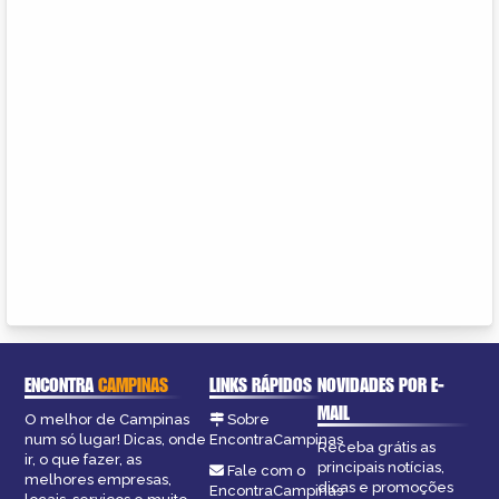
ENCONTRA
CAMPINAS
LINKS RÁPIDOS
NOVIDADES POR E-
MAIL
O melhor de Campinas
Sobre
num só lugar! Dicas, onde
EncontraCampinas
Receba grátis as
ir, o que fazer, as
principais notícias,
Fale com o
melhores empresas,
dicas e promoções
EncontraCampinas