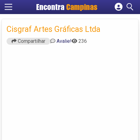
Encontra
Campinas
Cadastrar empresa
Fazer login
Cisgraf Artes Gráficas Ltda
Criar conta
Compartilhar
Avalie!
236