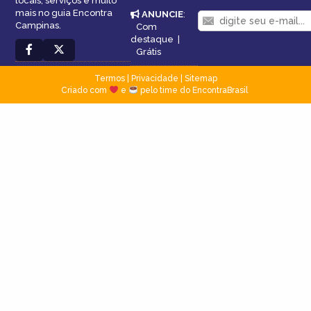
locais, serviços e muito
mais no guia Encontra
ANUNCIE
:
Campinas.
Com
destaque
|
Grátis
Termos
|
Privacidade
|
Sitemap
Criado com
e
pelo time do EncontraBrasil