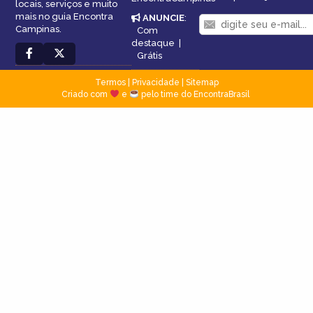
locais, serviços e muito
mais no guia Encontra
ANUNCIE
:
Campinas.
Com
destaque
|
Grátis
Termos
|
Privacidade
|
Sitemap
Criado com
e
pelo time do EncontraBrasil