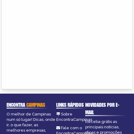
ENCONTRA
CAMPINAS
LINKS RÁPIDOS
NOVIDADES POR E-
MAIL
O melhor de Campinas
Sobre
num só lugar! Dicas, onde
EncontraCampinas
Receba grátis as
ir, o que fazer, as
principais notícias,
Fale com o
melhores empresas,
dicas e promoções
EncontraCampinas