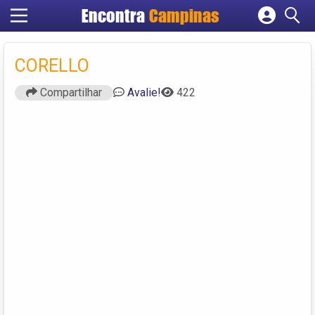
Encontra
Campinas
Cadastrar empresa
Fazer login
CORELLO
Criar conta
Compartilhar
Avalie!
422