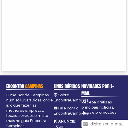
ENCONTRA
CAMPINAS
LINKS RÁPIDOS
NOVIDADES POR E-
MAIL
O melhor de Campinas
Sobre
num só lugar! Dicas, onde
EncontraCampinas
Receba grátis as
ir, o que fazer, as
principais notícias,
Fale com o
melhores empresas,
dicas e promoções
EncontraCampinas
locais, serviços e muito
mais no guia Encontra
ANUNCIE
:
Campinas.
Com