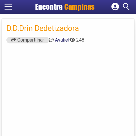
Encontra
Campinas
Cadastrar empresa
Fazer login
D.D.Drin Dedetizadora
Criar conta
Compartilhar
Avalie!
248