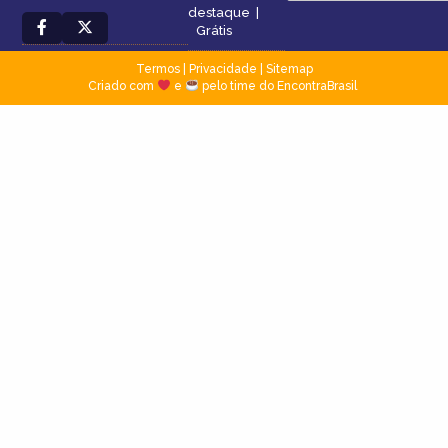
destaque
|
Grátis
Termos
|
Privacidade
|
Sitemap
Criado com
e
pelo time do EncontraBrasil