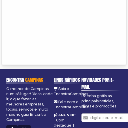
ENCONTRA
CAMPINAS
LINKS RÁPIDOS
NOVIDADES POR E-
MAIL
O melhor de Campinas
Sobre
num só lugar! Dicas, onde
EncontraCampinas
Receba grátis as
ir, o que fazer, as
principais notícias,
Fale com o
melhores empresas,
dicas e promoções
EncontraCampinas
locais, serviços e muito
mais no guia Encontra
ANUNCIE
:
Campinas.
Com
destaque
|