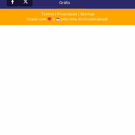
Grátis
Termos
|
Privacidade
|
Sitemap
Criado com
e
pelo time do EncontraBrasil