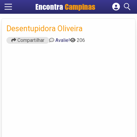
Encontra
Campinas
Cadastrar empresa
Fazer login
Desentupidora Oliveira
Criar conta
Compartilhar
Avalie!
206