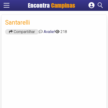
Encontra
Campinas
Cadastrar empresa
Fazer login
Santarelli
Criar conta
Compartilhar
Avalie!
218