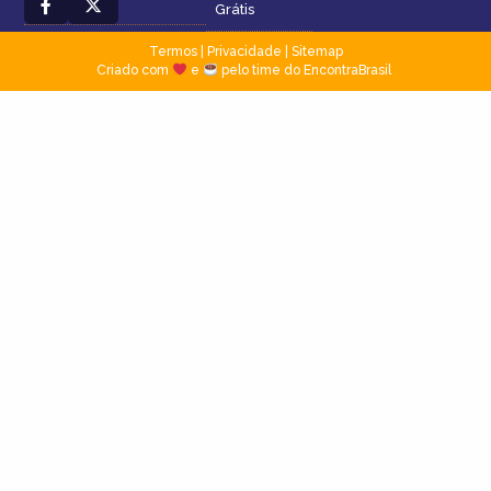
Grátis
Termos
|
Privacidade
|
Sitemap
Criado com
e
pelo time do EncontraBrasil