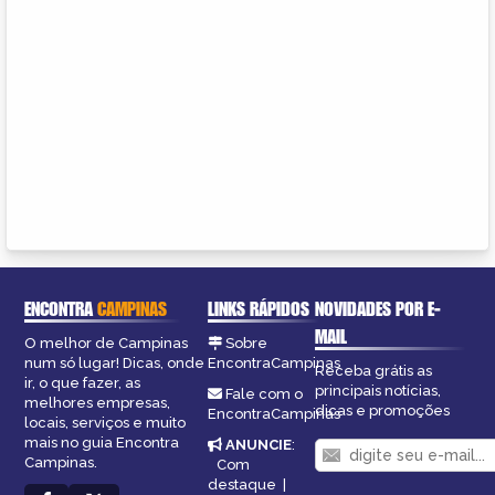
ENCONTRA
CAMPINAS
LINKS RÁPIDOS
NOVIDADES POR E-
MAIL
O melhor de Campinas
Sobre
num só lugar! Dicas, onde
EncontraCampinas
Receba grátis as
ir, o que fazer, as
principais notícias,
Fale com o
melhores empresas,
dicas e promoções
EncontraCampinas
locais, serviços e muito
mais no guia Encontra
ANUNCIE
:
Campinas.
Com
destaque
|