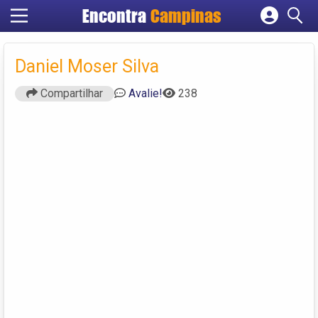
Encontra
Campinas
Cadastrar empresa
Fazer login
Daniel Moser Silva
Criar conta
Compartilhar
Avalie!
238