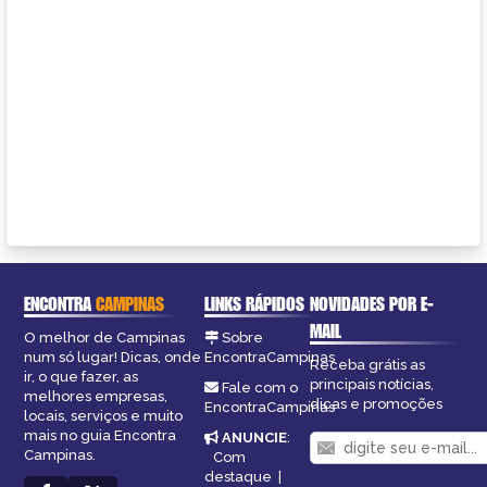
ENCONTRA
CAMPINAS
LINKS RÁPIDOS
NOVIDADES POR E-
MAIL
O melhor de Campinas
Sobre
num só lugar! Dicas, onde
EncontraCampinas
Receba grátis as
ir, o que fazer, as
principais notícias,
Fale com o
melhores empresas,
dicas e promoções
EncontraCampinas
locais, serviços e muito
mais no guia Encontra
ANUNCIE
:
Campinas.
Com
destaque
|