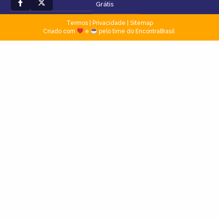
Grátis
Termos
|
Privacidade
|
Sitemap
Criado com
e
pelo time do EncontraBrasil