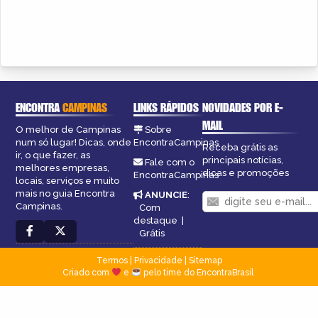
ENCONTRA
CAMPINAS
LINKS RÁPIDOS
NOVIDADES POR E-
MAIL
O melhor de Campinas
Sobre
num só lugar! Dicas, onde
EncontraCampinas
Receba grátis as
ir, o que fazer, as
principais notícias,
Fale com o
melhores empresas,
dicas e promoções
EncontraCampinas
locais, serviços e muito
mais no guia Encontra
ANUNCIE
:
Campinas.
Com
destaque
|
Grátis
Termos
|
Privacidade
|
Sitemap
Criado com
e
pelo time do EncontraBrasil