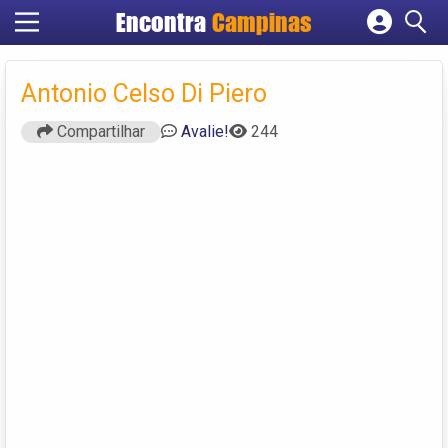
Encontra
Campinas
Cadastrar empresa
Fazer login
Antonio Celso Di Piero
Criar conta
Compartilhar
Avalie!
244