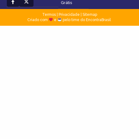
Grátis
Termos
|
Privacidade
|
Sitemap
Criado com
e
pelo time do EncontraBrasil