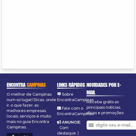
ENCONTRA
CAMPINAS
LINKS RÁPIDOS
NOVIDADES POR E-
MAIL
O melhor de Campinas
Sobre
num só lugar! Dicas, onde
EncontraCampinas
Receba grátis as
ir, o que fazer, as
principais notícias,
Fale com o
melhores empresas,
dicas e promoções
EncontraCampinas
locais, serviços e muito
mais no guia Encontra
ANUNCIE
:
Campinas.
Com
destaque
|