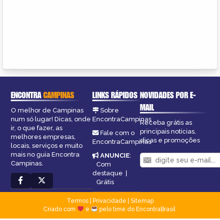
ENCONTRA
CAMPINAS
LINKS RÁPIDOS
NOVIDADES POR E-
MAIL
O melhor de Campinas
Sobre
num só lugar! Dicas, onde
EncontraCampinas
Receba grátis as
ir, o que fazer, as
principais notícias,
Fale com o
melhores empresas,
dicas e promoções
EncontraCampinas
locais, serviços e muito
mais no guia Encontra
ANUNCIE
:
Campinas.
Com
destaque
|
Grátis
Termos
|
Privacidade
|
Sitemap
Criado com
e
pelo time do EncontraBrasil