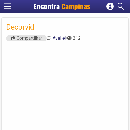
Encontra
Campinas
Cadastrar empresa
Fazer login
Decorvid
Criar conta
Compartilhar
Avalie!
212