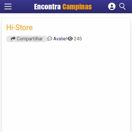
Encontra
Campinas
Cadastrar empresa
Fazer login
Hi-Store
Criar conta
Compartilhar
Avalie!
245