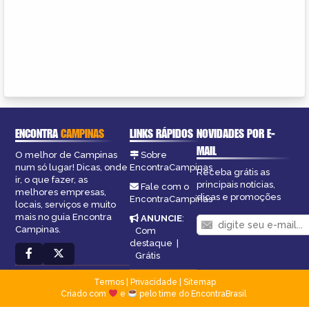
ENCONTRA
CAMPINAS
LINKS RÁPIDOS
NOVIDADES POR E-
MAIL
O melhor de Campinas
Sobre
num só lugar! Dicas, onde
EncontraCampinas
Receba grátis as
ir, o que fazer, as
principais notícias,
Fale com o
melhores empresas,
dicas e promoções
EncontraCampinas
locais, serviços e muito
mais no guia Encontra
ANUNCIE
:
Campinas.
Com
destaque
|
Grátis
Termos
|
Privacidade
|
Sitemap
Criado com
e
pelo time do EncontraBrasil