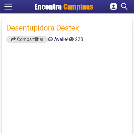
Encontra
Campinas
Cadastrar empresa
Fazer login
Desentupidora Destek
Criar conta
Compartilhar
Avalie!
228