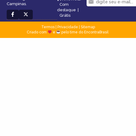
Campinas.
Com
destaque
|
Grátis
Termos
|
Privacidade
|
Sitemap
Criado com
e
pelo time do EncontraBrasil