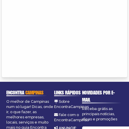
ENCONTRA
CAMPINAS
LINKS RÁPIDOS
NOVIDADES POR E-
MAIL
O melhor de Campinas
Sobre
num só lugar! Dicas, onde
EncontraCampinas
Receba grátis as
ir, o que fazer, as
principais notícias,
Fale com o
melhores empresas,
dicas e promoções
EncontraCampinas
locais, serviços e muito
mais no guia Encontra
ANUNCIE
: