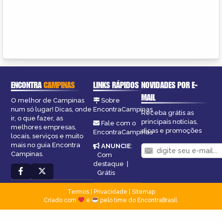
ENCONTRA
CAMPINAS
LINKS RÁPIDOS
NOVIDADES POR E-
MAIL
O melhor de Campinas
Sobre
num só lugar! Dicas, onde
EncontraCampinas
Receba grátis as
ir, o que fazer, as
principais notícias,
Fale com o
melhores empresas,
dicas e promoções
EncontraCampinas
locais, serviços e muito
mais no guia Encontra
ANUNCIE
:
Campinas.
Com
destaque
|
Grátis
Termos
|
Privacidade
|
Sitemap
Criado com
e
pelo time do EncontraBrasil