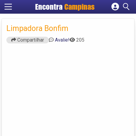
Encontra
Campinas
Cadastrar empresa
Fazer login
Limpadora Bonfim
Criar conta
Compartilhar
Avalie!
205